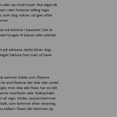
n eller op mod huset. Nul-alger.dk
n i den forkerte stilling tage
, som dog vokser ud igen efter
mmer.
ikke må komme i bassinet. Det er
et bruges til bassin eller planter
t på adresse, dette bliver dog
aget faktura hvis man vil have
kke på samme måde som fliserne
 år end fliserne der ikke står under
e, men ikke alle fliser, har en lidt
 denne overflade væk. Kalkoptræk:
bort af regn. Under carport kommer
r kalk, som kommer efter rensning,
s kalken i flisen der kommer op