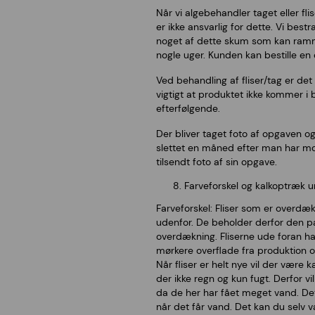
Når vi algebehandler taget eller f
er ikke ansvarlig for dette. Vi bes
noget af dette skum som kan ramme
nogle uger. Kunden kan bestille e
Ved behandling af fliser/tag er det
vigtigt at produktet ikke kommer i 
efterfølgende.
Der bliver taget foto af opgaven o
slettet en måned efter man har mo
tilsendt foto af sin opgave.
Farveforskel og kalkoptræk 
Farveforskel: Fliser som er overdæ
udenfor. De beholder derfor den pæn
overdækning. Fliserne ude foran har 
mørkere overflade fra produktion o
Når fliser er helt nye vil der være
der ikke regn og kun fugt. Derfor v
da de her har fået meget vand. De
når det får vand. Det kan du selv