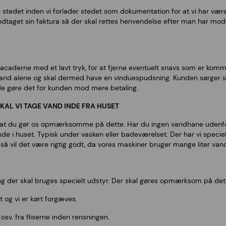
g stedet inden vi forlader stedet som dokumentation for at vi har være
taget sin faktura så der skal rettes henvendelse efter man har modt
vi facaderne med et lavt tryk, for at fjerne eventuelt snavs som er ko
vand alene og skal dermed have en vinduespudsning. Kunden sørger sel
ejde gøre det for kunden mod mere betaling.
KAL VI TAGE VAND INDE FRA HUSET
t, at du gør os opmærksomme på dette. Har du ingen vandhane udenfor 
inde i huset. Typisk under vasken eller badeværelset. Der har vi specielt
så vil det være rigtig godt, da vores maskiner bruger mange liter vand
g der skal bruges specielt udstyr. Der skal gøres opmærksom på det 
t og vi er kørt forgæves.
 osv. fra fliserne inden rensningen.