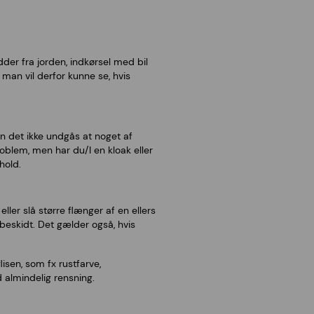
dder fra jorden, indkørsel med bil
man vil derfor kunne se, hvis
n det ikke undgås at noget af
problem, men har du/I en kloak eller
hold.
ller slå større flænger af en ellers
beskidt. Det gælder også, hvis
isen, som fx rustfarve,
d almindelig rensning.