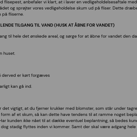
d flisepest, anbefaler vi klart, at i laver en vedligeholdelsesaftale m
ådet og sprøjter vores vedligeholdelse skum ud på fliser. Dette dræ
på fliserne.
NDE TILGANG TIL VAND (HUSK AT ÅBNE FOR VANDET)
ang til hele det ønskede areal, og sørge for at åbne for vandet den da
n huset.
vi derved er kørt forgæves
arligt kan gå ind.
r det vigtigt, at du fjerner krukker med blomster, som står under tag
 form af et skum, så kan dette have tendens til at ramme noget beplant
ar kunden ikke nået til at dække eventuel beplantning, så bedes kund
dog stadig flyttes inden vi kommer. Samt der skal være adgang hele v