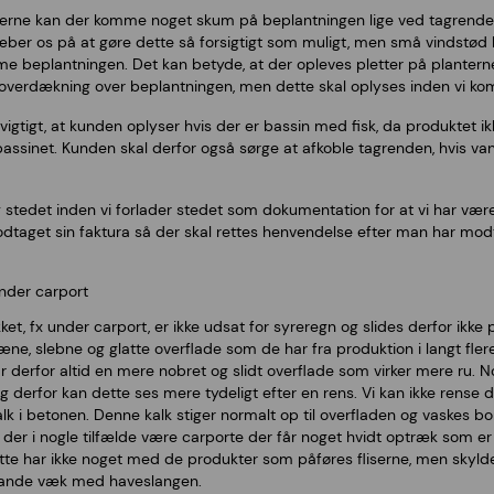
liserne kan der komme noget skum på beplantningen lige ved tagrende
træber os på at gøre dette så forsigtigt som muligt, men små vindstød ka
 beplantningen. Det kan betyde, at der opleves pletter på planterne
n overdækning over beplantningen, men dette skal oplyses inden vi ko
 vigtigt, at kunden oplyser hvis der er bassin med fisk, da produktet 
bassinet. Kunden skal derfor også sørge at afkoble tagrenden, hvis vand
g stedet inden vi forlader stedet som dokumentation for at vi har være
dtaget sin faktura så der skal rettes henvendelse efter man har modt
under carport
kket, fx under carport, er ikke udsat for syreregn og slides derfor i
e, slebne og glatte overflade som de har fra produktion i langt flere
derfor altid en mere nobret og slidt overflade som virker mere ru. Nogl
g derfor kan dette ses mere tydeligt efter en rens. Vi kan ikke rense
 kalk i betonen. Denne kalk stiger normalt op til overfladen og vaskes 
il der i nogle tilfælde være carporte der får noget hvidt optræk som e
tte har ikke noget med de produkter som påføres fliserne, men skylde
 vande væk med haveslangen.