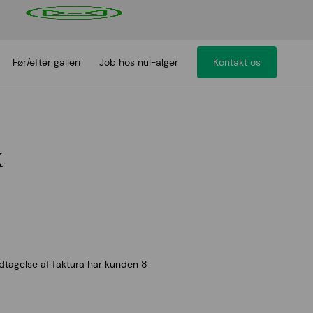
Før/efter galleri
Job hos nul-alger
Kontakt os
k
odtagelse af faktura har kunden 8