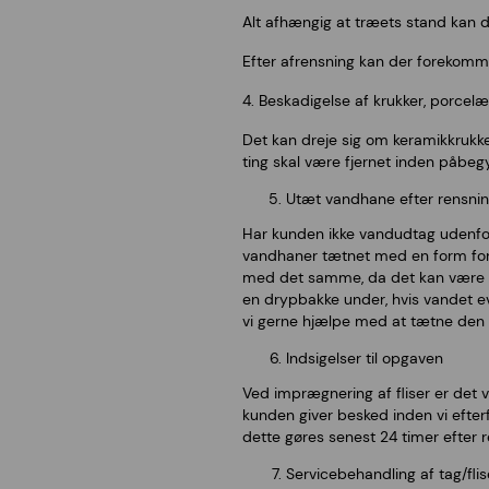
Alt afhængig at træets stand kan d
Efter afrensning kan der forekomme
4. Beskadigelse af krukker, porcel
Det kan dreje sig om keramikkrukker,
ting skal være fjernet inden påbe
Utæt vandhane efter rensnin
Har kunden ikke vandudtag udenfor, 
vandhaner tætnet med en form for 
med det samme, da det kan være min
en drypbakke under, hvis vandet ev
vi gerne hjælpe med at tætne den 
Indsigelser til opgaven
Ved imprægnering af fliser er det vig
kunden giver besked inden vi efter
dette gøres senest 24 timer efter r
Servicebehandling af tag/flis