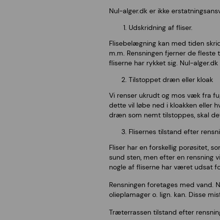
Nul-alger.dk er ikke erstatningsansv
Udskridning af fliser.
Flisebelægning kan med tiden skride 
m.m. Rensningen fjerner de fleste 
fliserne har rykket sig. Nul-alger.dk
Tilstoppet dræn eller kloak
Vi renser ukrudt og mos væk fra fu
dette vil løbe ned i kloakken eller 
dræn som nemt tilstoppes, skal det
Flisernes tilstand efter rensn
Fliser har en forskellig porøsitet, 
sund sten, men efter en rensning v
nogle af fliserne har været udsat f
Rensningen foretages med vand. Nul-
olieplamager o. lign. kan. Disse mis
Træterrassen tilstand efter rensnin