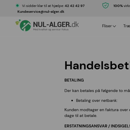
Vi sidder klar til at hjælpe:
42 42 42 97
100%
virk
Kundeservice@nul-alger.dk
Fliser
Tr
Fliserens med garan
Trærens
Fliserens priser
Trærens 
Gratis prøverens
Nul-alge
Handelsbeti
Nul-alger serviceaft
BETALING
Der kan betales på følgende to må
Betaling over netbank:
Kunden modtager en faktura over e-
dage til at betale.
ERSTATNINGSANSVAR / INDSIGEL