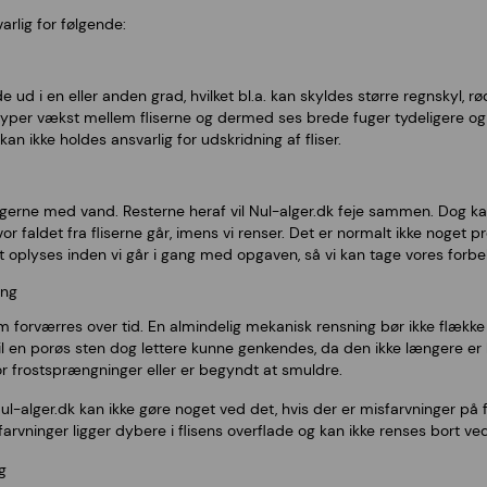
arlig for følgende:
ud i en eller anden grad, hvilket bl.a. kan skyldes større regnskyl, rø
typer vækst mellem fliserne og dermed ses brede fuger tydeligere og 
 kan ikke holdes ansvarlig for udskridning af fliser.
gerne med vand. Resterne heraf vil Nul-alger.dk feje sammen. Dog ka
hvor faldet fra fliserne går, imens vi renser. Det er normalt ikke noget 
 oplyses inden vi går i gang med opgaven, så vi kan tage vores forbe
ing
som forværres over tid. En almindelig mekanisk rensning bør ikke flække e
il en porøs sten dog lettere kunne genkendes, da den ikke længere er 
or frostsprængninger eller er begyndt at smuldre.
alger.dk kan ikke gøre noget ved det, hvis der er misfarvninger på fl
farvninger ligger dybere i flisens overflade og kan ikke renses bort ve
g