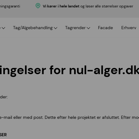
ningsgaranti
Vi kører i hele landet
og løser alle størrelser opgaver
æ
Tag/Algebehandling
Tagrender
Facade
Erhverv
ti
 med garanti
Algebehandling
Tagrenderens
priser
Algebehandling priser
Tagrenderens priser
r serviceaftale
ngelser for nul-alger.d
ale
der:
mail eller med post. Dette efter hele projektet er afsluttet. Efter m
SER