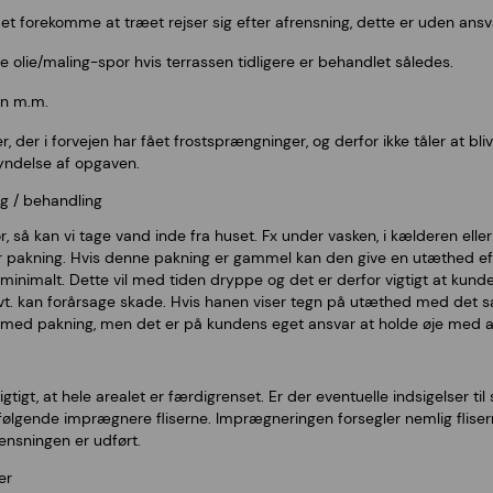
et forekomme at træet rejser sig efter afrensning, dette er uden ansva
 olie/maling-spor hvis terrassen tidligere er behandlet således.
æn m.m.
 der i forvejen har fået frostsprængninger, og derfor ikke tåler at bliv
gyndelse af opgaven.
g / behandling
så kan vi tage vand inde fra huset. Fx under vasken, i kælderen eller 
pakning. Hvis denne pakning er gammel kan den give en utæthed efte
imalt. Dette vil med tiden dryppe og det er derfor vigtigt at kunde
t. kan forårsage skade. Hvis hanen viser tegn på utæthed med det sa
med pakning, men det er på kundens eget ansvar at holde øje med at
tigt, at hele arealet er færdigrenset. Er der eventuelle indsigelser til 
følgende imprægnere fliserne. Imprægneringen forsegler nemlig fliser
ensningen er udført.
er