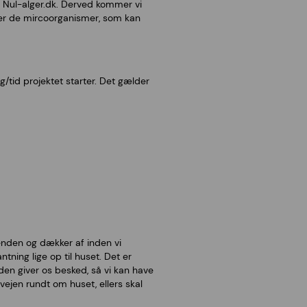
ed Nul-alger.dk. Derved kommer vi
ber de mircoorganismer, som kan
g/tid projektet starter. Det gælder
renden og dækker af inden vi
ning lige op til huset. Det er
en giver os besked, så vi kan have
ejen rundt om huset, ellers skal