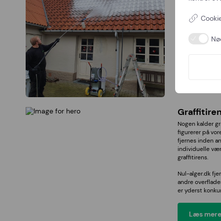
sprøjter et alg
bekæmper algerne
Cookie
Læs mere
Nø
Graffitire
Nogen kalder gra
figurerer på vo
fjernes inden an
individuelle væ
graffitirens.
Nul-alger.dk fjer
andre overflader
er yderst konku
Læs mere 