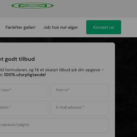
Før/efter galleri
Job hos nul-alger
Kontakt os
et godt tilbud
ld formularen, og få et skarpt tilbud på din opgave –
er
100% uforpligtende!
t navn*
Post nr*
lefon *
E-mail adresse *
n adresse (valgfri)