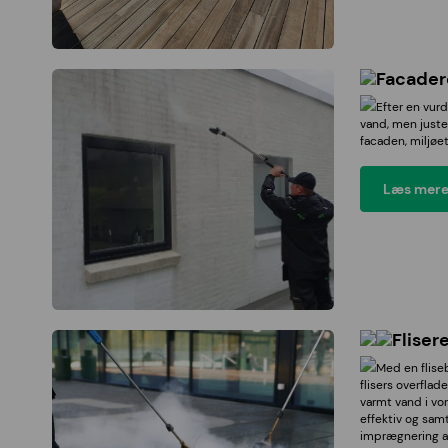
Facader
Efter en vur
vand, men juster
facaden, miljøe
Læs mere
Fliser
Med en fliseb
flisers overflade
varmt vand i vor
effektiv og samt
imprægnering af 