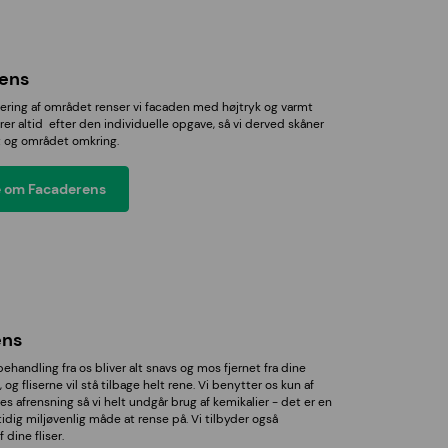
ens
dering af området renser vi facaden med højtryk og varmt
er altid efter den individuelle opgave, så vi derved skåner
t og området omkring.
 om Facaderens
ens
ehandling fra os bliver alt snavs og mos fjernet fra dine
, og fliserne vil stå tilbage helt rene. Vi benytter os kun af
es afrensning så vi helt undgår brug af kemikalier - det er en
idig miljøvenlig måde at rense på. Vi tilbyder også
dine fliser.