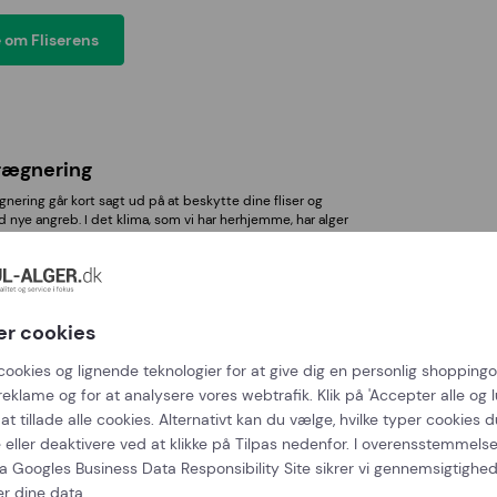
 om Fliserens
rægnering
nering går kort sagt ud på at beskytte dine fliser og
 nye angreb. I det klima, som vi har herhjemme, har alger
så vi udfører forebyggelse mod nye angreb fra alger.
 om Imprægnering
er cookies
cookies og lignende teknologier for at give dig en personlig shoppingo
reklame og for at analysere vores webtrafik. Klik på 'Accepter alle og lu
at tillade alle cookies. Alternativt kan du vælge, hvilke typer cookies du
 eller deaktivere ved at klikke på Tilpas nedenfor. I overensstemmel
grens
ra
Googles Business Data Responsibility Site
sikrer vi gennemsigtighe
r en tagrensning hos dig, sker behandlingen ved, at vi
er dine data.