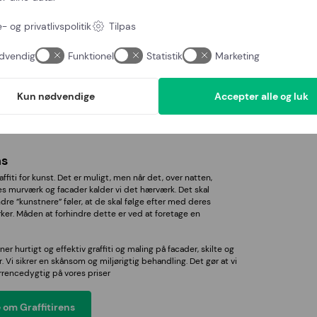
edræbende middel på taget. Dette middel går ind og
, som til sidst vil forsvinde eller falde af.
- og privatlivspolitik
Tilpas
 om Tagrens
dvendig
Funktionel
Statistik
Marketing
Kun nødvendige
Accepter alle og luk
ns
ffiti for kunst. Det er muligt, men når det, over natten,
res murværk og facader kalder vi det hærværk. Det skal
dre ”kunstnere” føler, at de skal følge efter med deres
rker. Måden at forhindre dette er ved at foretage en
ner hurtigt og effektiv graffiti og maling på facader, skilte og
. Vi sikrer en skånsom og miljørigtig behandling. Det gør at vi
rrencedygtig på vores priser
om Graffitirens