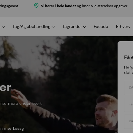
ningsgaranti
Vi kører i hele landet
og løser alle størrelser opgaver
æ
Tag/Algebehandling
Tagrender
Facade
Erhverv
ti
 med garanti
Algebehandling
Tagrenderens
priser
Algebehandling priser
Tagrenderens priser
Få 
r serviceaftale
Udfy
ale
det 
er
Di
e nærmere under hvert
Te
Di
 en mærkesag