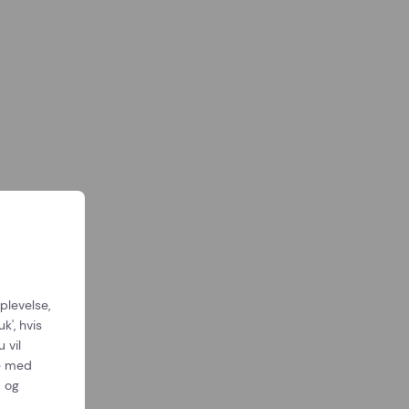
plevelse,
k', hvis
 vil
se med
d og