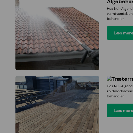
Algebeha
Hos Nul-Alger.d
varmtvandsbeha
behandler.
Læs mere
Træterr
Hos Nul-Alger.d
koldvandsafren
behandler.
Læs mere