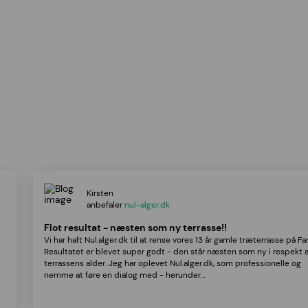
Kirsten
anbefaler
nul-alger.dk
Flot resultat - næsten som ny terrasse!!
Vi har haft Nul.alger.dk til at rense vores 13 år gamle træterrasse på Fa
Resultatet er blevet super godt - den står næsten som ny i respekt a
terrassens alder. Jeg har oplevet Nul.alger.dk, som professionelle og
nemme at føre en dialog med - herunder…