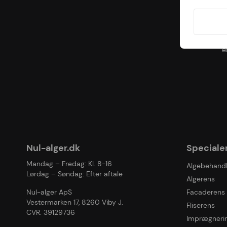
Du e
e
Nul-alger.dk
Speciale
Mandag – Fredag: Kl. 8-16
Algebehandl
Lørdag – Søndag: Efter aftale
Algerens
Nul-alger ApS
Facaderens
Vestermarken 17, 8260 Viby J.
Fliserens
CVR. 39129736
Imprægneri