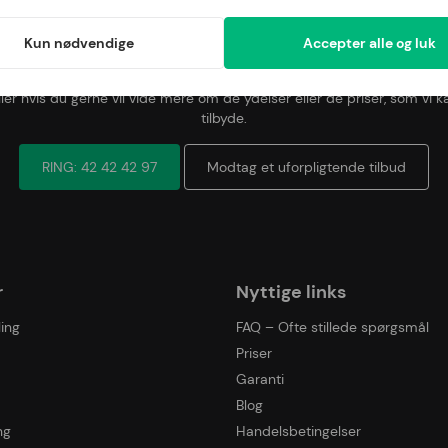
Bestil et uforpligtende tilbud
Kun nødvendige
Accepter alle og luk
r altid velkommen til at kontakte os, hvis du brænder inde med spørg
ller hvis du gerne vil vide mere om de ydelser eller de priser, som vi k
tilbyde.
RING: 42 42 42 97
Modtag et uforpligtende tilbud
r
Nyttige links
ing
FAQ – Ofte stillede spørgsmål
Priser
Garanti
Blog
ng
Handelsbetingelser