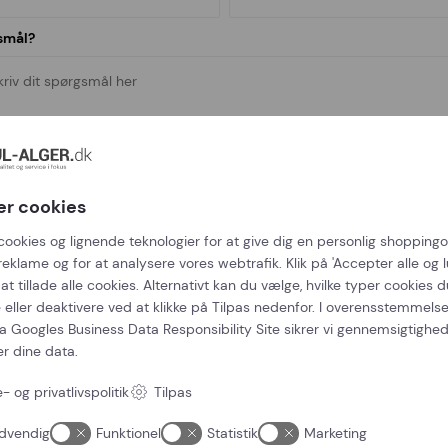
smål?
er cookies
cookies og lignende teknologier for at give dig en personlig shoppingo
reklame og for at analysere vores webtrafik. Klik på 'Accepter alle og lu
at tillade alle cookies. Alternativt kan du vælge, hvilke typer cookies du
 eller deaktivere ved at klikke på Tilpas nedenfor. I overensstemmel
ra
Googles Business Data Responsibility Site
sikrer vi gennemsigtighe
er dine data.
- og privatlivspolitik
Tilpas
dvendig
Funktionel
Statistik
Marketing