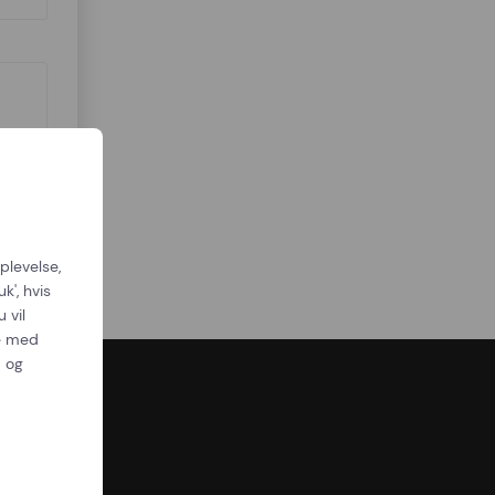
plevelse,
k', hvis
 vil
se med
d og