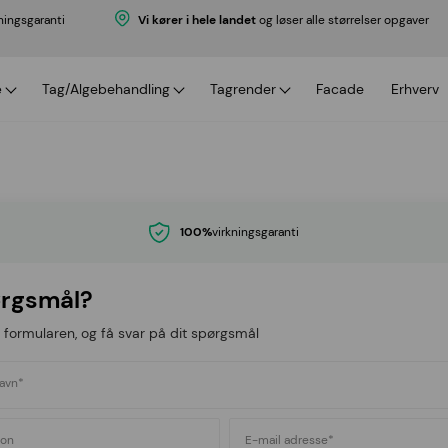
ningsgaranti
Vi kører i hele landet
og løser alle størrelser opgaver
æ
Tag/Algebehandling
Tagrender
Facade
Erhverv
ti
 med garanti
Algebehandling
Tagrenderens
priser
Algebehandling priser
Tagrenderens priser
r serviceaftale
ale
100%
virkningsgaranti
rgsmål?
 formularen, og få svar på dit spørgsmål
navn*
fon
E-mail adresse*