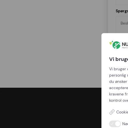
Spørg
Vi brug
Vi bruger 
personlig 
du ønsker 
acceptere
kravene f
kontrol ov
Cookie
Nø