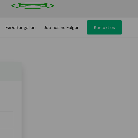
Før/efter galleri
Job hos nul-alger
Kontakt os