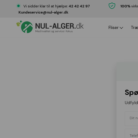
Vi sidder klar til at hjælpe:
42 42 42 97
100%
virk
Kundeservice@nul-alger.dk
Fliser
Tr
Fliserens med garan
Trærens
Fliserens priser
Trærens 
Gratis prøverens
Nul-alge
Nul-alger serviceaft
Spø
Udfyld
Dit 
Tele