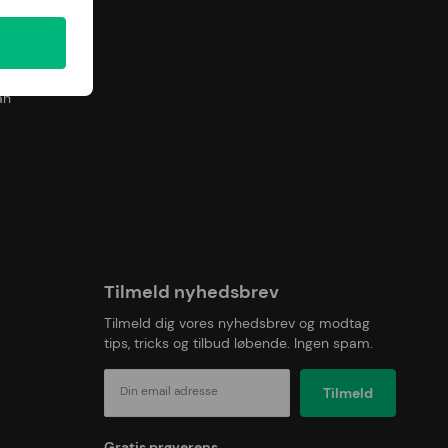
smål,
an
Tilmeld nyhedsbrev
Tilmeld dig vores nyhedsbrev og modtag
tips, tricks og tilbud løbende. Ingen spam.
Din email adresse
Gratis prøverens