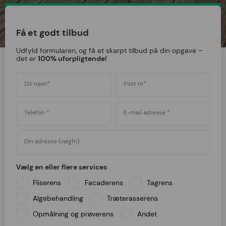
RING: 42 42 42 97
Få et godt tilbud
Udfyld formularen, og få et skarpt tilbud på din opgave –
det er
100% uforpligtende!
Dit navn*
Post nr*
Telefon *
E-mail adresse *
Din adresse (valgfri)
Vælg en eller flere services
Fliserens
Facaderens
Tagrens
Algebehandling
Træterasserens
Opmålning og prøverens
Andet