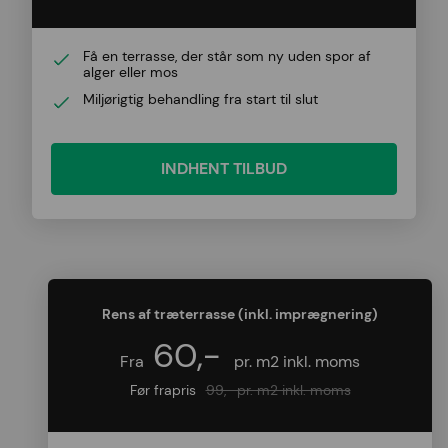
Få en terrasse, der står som ny uden spor af
alger eller mos
Miljørigtig behandling fra start til slut
INDHENT TILBUD
Rens af træterrasse (inkl. imprægnering)
60,-
Fra
pr. m2 inkl. moms
Før frapris
99,- pr. m2 inkl. moms