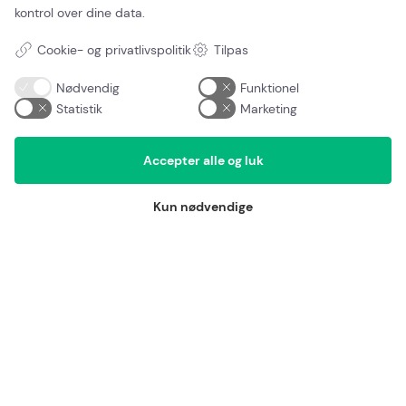
kontrol over dine data.
Kontakt
Mail:
Kundeservice@nul-alger.dk
Cookie- og privatlivspolitik
Tilpas
Telefon:
42 42 42 97
Nødvendig
Funktionel
Specialer
Statistik
Marketing
Algebehandling
Algerens
Accepter alle og luk
Facaderens
Fliserens
Kun nødvendige
Imprægnering
Graffitirens
Flisepest
Tagrenderens
Nyttige links
FAQ – Ofte stillede spørgsmål
Priser
Garanti